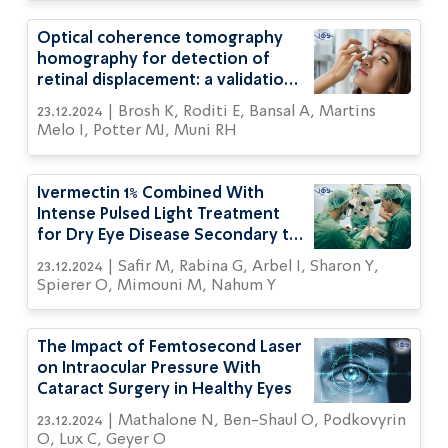
Optical coherence tomography
homography for detection of
retinal displacement: a validation
study
23.12.2024 | Brosh K, Roditi E, Bansal A, Martins
Melo I, Potter MJ, Muni RH
Ivermectin 1% Combined With
Intense Pulsed Light Treatment
for Dry Eye Disease Secondary to
Demodex Blepharitis
23.12.2024 | Safir M, Rabina G, Arbel I, Sharon Y,
Spierer O, Mimouni M, Nahum Y
The Impact of Femtosecond Laser
on Intraocular Pressure With
Cataract Surgery in Healthy Eyes
23.12.2024 | Mathalone N, Ben-Shaul O, Podkovyrin
O, Lux C, Geyer O