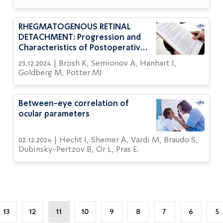
RHEGMATOGENOUS RETINAL
DETACHMENT: Progression and
Characteristics of Postoperative
Demarcation Lines
23.12.2024 | Brosh K, Semionov A, Hanhart J,
Goldberg M, Potter MJ
Between-eye correlation of
ocular parameters
02.12.2024 | Hecht I, Shemer A, Vardi M, Braudo S,
Dubinsky-Pertzov B, Or L, Pras E.
13
12
11
10
9
8
7
6
5