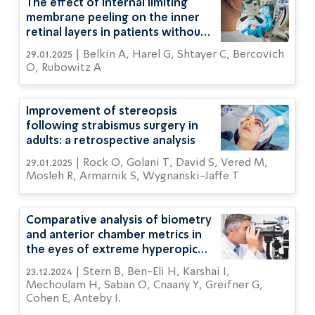
The effect of internal limiting
membrane peeling on the inner
retinal layers in patients without
macular pathology
29.01.2025 | Belkin A, Harel G, Shtayer C, Bercovich
O, Rubowitz A
Improvement of stereopsis
following strabismus surgery in
adults: a retrospective analysis
29.01.2025 | Rock O, Golani T, David S, Vered M,
Mosleh R, Armarnik S, Wygnanski-Jaffe T
Comparative analysis of biometry
and anterior chamber metrics in
the eyes of extreme hyperopic
and emmetropic children
23.12.2024 | Stern B, Ben-Eli H, Karshai I,
Mechoulam H, Saban O, Cnaany Y, Greifner G,
Cohen E, Anteby I.