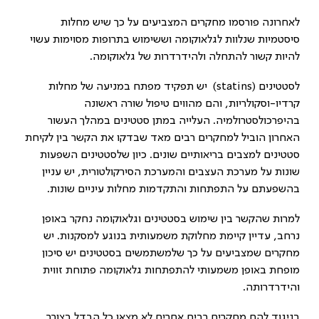
לאחרונה פורסמו מחקרים המצביעים על כך שיש מחלות
סיסטמיות שנלוות לגלאוקומה וששימוש בתרופות מסוימות עשוי
להיות קשור להתחלה ולהידרדרות של גלאוקומה.
לסטטינים (
statins
) יש תפקיד מפתח במניעה של מחלות
קרדיו-וסקולריות, והם מהווים טיפול שורה ראשונה
בהיפרכולסטרולמיה. העלייה במתן סטטינים במהלך העשור
האחרון הוביל למחקרים רבים מאד שבדקו את הקשר בין לקיחת
סטטינים למצבים בריאותיים שונים. כיון שלסטטינים השפעות
שונות על מערכת העצבים והמערכת הסירקולטורית, יש עניין
בהשפעתם על התפתחות והתקדמות מחלות עיניים שונות.
למרות שהקשר בין שימוש בסטטינים וגלאוקומה נחקר באופן
נרחב, עדיין קיימת מחלוקת משמעותית בנוגע למסקנות. יש
מחקרים שמצביעים על כך שלמשתמשים בסטטינים יש סיכון
מופחת באופן משמעותי להתפתחות גלאוקומה פתוחת זווית
והידרדרותה.
בניגוד להם מחקרים רבים אחרים לא מצאו כל הבדל בצורך