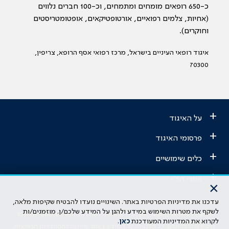
כ-650 רופאים מומחים ומתמחים, וכ-100 חברים נלווים
(אחיות, צלמים רפואיים, אורטופטיקאים, אופטומטריסטים
וחוקרים).
איגוד רופאי העיניים בישראל, מרכז רפואי אסף הרופא, צריפין,
70300
+
על האיגוד
+
פרסומי האיגוד
+
כלים שימושיים
+
אתרי הר"י
×
עדכנו את מדיניות הפרטיות באתר. השינויים נועדו להבטיח שקיפות מלאה,
הבהרה משפטית: כל נושא המופיע באתר זה נועד להשכלה בלבד ואין לראות
לשקף את מטרות השימוש במידע ולהגן על המידע שלכם/ן. מוזמנים/ות
בו ייעוץ רפואי או משפטי. אין הר"י אחראית לתוכן המתפרסם באתר זה ולכל
לקרוא את המדיניות המעודכנת
כאן
.
נזק שעלול להיגרם. כל הזכויות על המידע באתר שייכות להסתדרות הרפואית