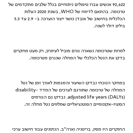
92,622 אנשים עברו טיפולים ניתוחיים בגלל שלבים מתקדמים של
טרכומה. בהתאם לדיווח של
WHO
, בשנת 2020 העלות
הכלכלית בחישוב של אובדן כושר ייצור הוערכה ב- 2.9 עד 5.3
ביליון דולר לשנה.
למרות שטרכומה נשארה גורם מוביל לעיוורון, רק מעט מחקרים
בדקו את הנטל הכלכלי של המחלה שנגרם מטרכומה.
במחקר הנוכחי נבדקו השיעור והמגמות לאורך זמן של נטל
המחלה של טרכומה שתורגם לערכים של המדד
disability-
adjusted life years (DALYs)
. נבדקו גם הגורמים
הסוציו-אקונומיים הפוטנציאליים שמלווים נטל מחלה זה.
החוקרים היו מסין, בריטניה וארה"ב. הנתונים עבור חישוב ערכי