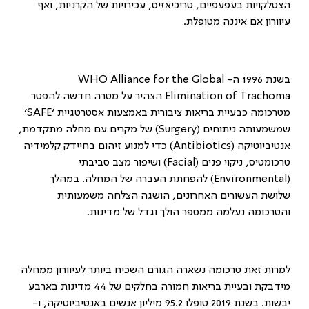
הצטלקויות בעפעפיים, טריכיאזיס, עכירויות של הקרניות, ואף
עיוורון אם איננה מטופלת.
בשנת 1996 ה-
WHO Alliance for the Global
Elimination of Trachoma
הצהיר על מטרה חדשה להפטר
מטרכומה כבעיית בריאות ציבורית באמצעות אסטרטגיית
‘SAFE’
שמשמעותה ניתוחים (
Surgery
) של מקרים עם מחלה מתקדמת,
אנטיביוטיקה (
Antibiotics
) כדי למנוע זיהום בחיידק קלמידיה
טרכומטיס, ניקוי פנים (
Facial
) ושיפור מצב סביבתי
(
Environmental
) להפחתת העברה של המחלה. במהלך
שלושת העשורים האחרונים, הושגה הצלחה משמעותית
והטרכומה נעלמה ממספר הולך וגדל של מדינות.
למרות זאת טרכומה נשארה הגורם השכיח ביותר לעיוורון ממחלה
מידבקת ובעיית בריאות חמורה בחלקים של 44 מדינות בארבע
יבשות. בשנת 2019 טופלו 95.2 מיליון אנשים באנטיביוטיקה, ו-