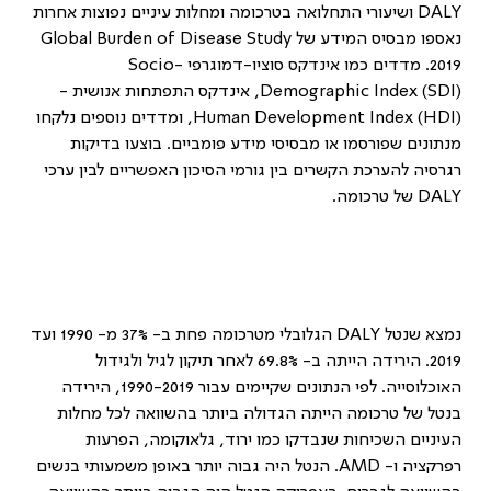
DALY
ושיעורי התחלואה בטרכומה ומחלות עיניים נפוצות אחרות
נאספו מבסיס המידע של
Global Burden of Disease Study
2019
. מדדים כמו אינדקס סוציו-דמוגרפי
Socio-
Demographic Index (SDI)
, אינדקס התפתחות אנושית -
Human Development Index (HDI)
, ומדדים נוספים נלקחו
מנתונים שפורסמו או מבסיסי מידע פומביים. בוצעו בדיקות
רגרסיה להערכת הקשרים בין גורמי הסיכון האפשריים לבין ערכי
DALY
של טרכומה.
נמצא שנטל
DALY
הגלובלי מטרכומה פחת ב- 37% מ- 1990 ועד
2019. הירידה הייתה ב- 69.8% לאחר תיקון לגיל ולגידול
האוכלוסייה. לפי הנתונים שקיימים עבור 1990-2019, הירידה
בנטל של טרכומה הייתה הגדולה ביותר בהשוואה לכל מחלות
העיניים השכיחות שנבדקו כמו ירוד, גלאוקומה, הפרעות
רפרקציה ו-
AMD
. הנטל היה גבוה יותר באופן משמעותי בנשים