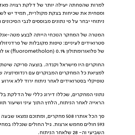
למרות שהפחתה יעילה יותר של דלקת רצויה מאד ל
ומפחית את שכיחות בצקת מקולרית, תמיד יש לשק
ניתוחי יבחר על פי נתונים מבוססים לגבי הסיכונים 
המטרה של המחקר הנוכחי הייתה לבצע מטה-אנלי
של פלואורומתולון 0.1% (
fluorometholon
) או לו
החוקרים היו מישראל וקנדה. בוצעה סריקה שיטת
למציאת כל המחקרים המבוקרים עם רנדומיזציה ש
טופיקלי בסטרואידים לאחר ניתוח ירוד ללא אירוע ח
נתוני המחקרים, שכללו דירוג כללי של הדלקת ב
הראייה לאחר הניתוח, הלחץ התוך עיני ושיעור תופע
סך הכל אותרו 508 מחקרים, ומתוכם
השביעי וה- 28 שלאחר הניתוח.