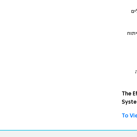
ים
תוח
ה
The E
Syste
To Vie