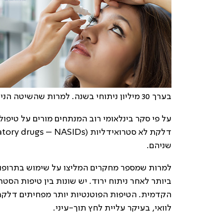
בערך 30 מיליון ניתוחי בשנה. למרות שהשיטה הניתוחית היא יחסית אחידה, יש שונות רבה בטיפול שניתן לאחר הניתוח.
על פי סקר בינלאומי רוב המנתחים מורים על טיפול
דלקת לא סטרואידליות (
atory drugs – NASIDs
שניהם.
למרות שמספר מחקרים המליצו על שימוש בתרופות 
ביותר לאחר ניתוח ירוד. יש שונות בין טיפות הס
הקדמית. הטיפות הפוטנטיות יותר מפחיתים דלקת ה
לוואי, בעיקר עליית לחץ תוך-עיני.