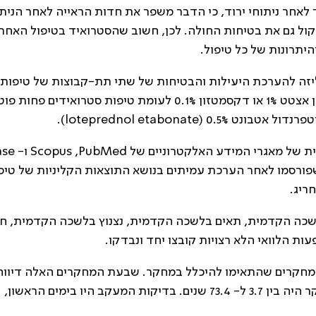
אחר ניתוחי ירוד, כי הדבר משפר את חדות הראייה לאחר הנית
ול גם את בטיחות החולה. לכן, חשוב שהסטרואיד בטיפול האחר
והיתרונות של כל טיפול.
זה להערכת היעילות והבטיחות של שתי תת-קבוצות של טיפות
סטרואידים לעיניים: טיפות מקובלות של פרדניזולון אצטט 1% או דקסמטזון 0.1% לעומת טיפות סטרואידי
טפרנדול אטבונט 0.5% (
loteprednol etabonate
).
ית של מאגרי המידע האלקטרוניים של
PubMed
,
Scopus
ו-
se
פורסמו לאחר הערכת עמיתים בנושא התוצאות הקליניות של טיפ
ריג.
לשכה הקדמית, תאים בלשכה הקדמית, נצנוץ בלשכה הקדמית, ח
ות הלוואי הלא רצויות קובצו יחד ונבדקו.
 נמצאו שבעה מחקרים שהתאימו להיכלל במחקר. שבעת המחקרים האלה דיווח
593 חולים מחמש ארצות. גיל החולים שנכללו במחקר היה בין 3.7 ל- 73.4 שנים. בדיקות המעקב היו בימים הראשון,