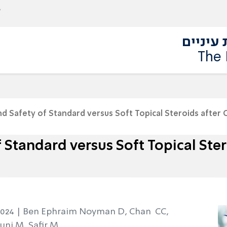
עיניים
The 
nd Safety of Standard versus Soft Topical Steroids after 
f Standard versus Soft Topical Ster
2024 |
Ben Ephraim Noyman D, Chan CC,
ni M, Safir M