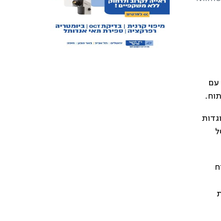
 עם
גדות
ל
ח
ת