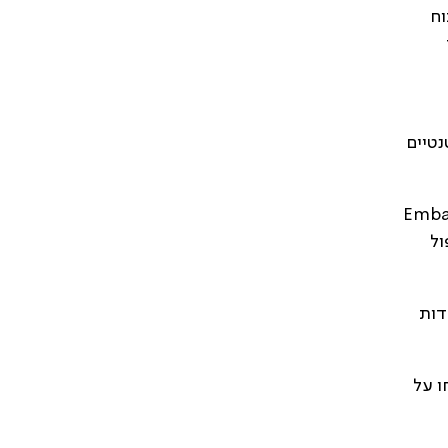
וח
ם פחות פוטנטיים
Emba
ול
דות
ו על