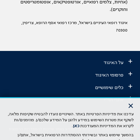
(אחיות, צלמים רפואיים, אורטופטיקאים, אופטומטריסטים
וחוקרים).
איגוד רופאי העיניים בישראל, מרכז רפואי אסף הרופא, צריפין,
70300
+
על האיגוד
+
פרסומי האיגוד
+
כלים שימושיים
+
אתרי הר"י
×
עדכנו את מדיניות הפרטיות באתר. השינויים נועדו להבטיח שקיפות מלאה,
הבהרה משפטית: כל נושא המופיע באתר זה נועד להשכלה בלבד ואין לראות
לשקף את מטרות השימוש במידע ולהגן על המידע שלכם/ן. מוזמנים/ות
בו ייעוץ רפואי או משפטי. אין הר"י אחראית לתוכן המתפרסם באתר זה ולכל
לקרוא את המדיניות המעודכנת
כאן
.
נזק שעלול להיגרם. כל הזכויות על המידע באתר שייכות להסתדרות הרפואית
בהמשך שימוש באתר ובשירותי ההסתדרות הרפואית בישראל, אתם/ן
בישראל.
מדיניות הפרטיות