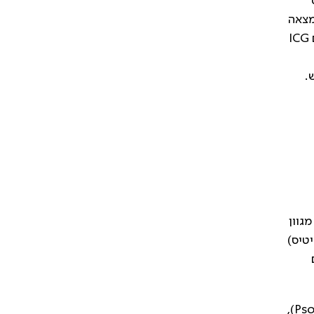
מצאה
ומותאמות לכל מקרה. הבדיקות הקיימות כוללות צילום של הרשתית במכשירOCT , צילום פלואורסצאין (FA), צילום ICG
.
גוון
טיס)
הקבוצה כוללת: דלקת שדרה מקשחת (Ankylosing Spondylitis), דלקת מפרקים פסוריאטית (Psoriatic Arthritis),