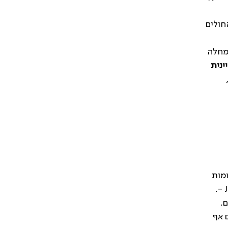
 החולים
 מחלה
ינית
לדים דומות
לאלו שבמבוגרים, והמחלה הראומטולוגית הכרונית השכיחה ביותר בילדים היאJuvenile Idiopathic Arthritis JIA -.
.
 אף