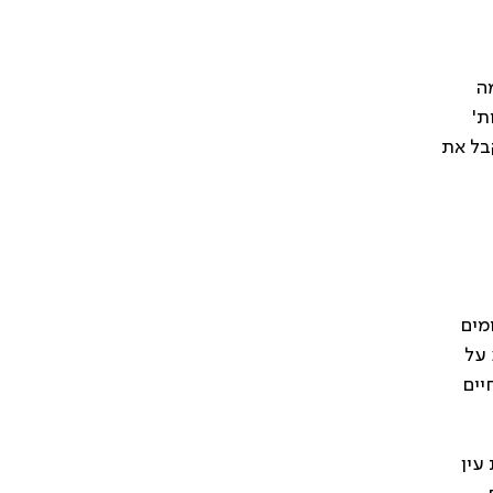
מה
ת'
בל את
מים
 על
יים
עין