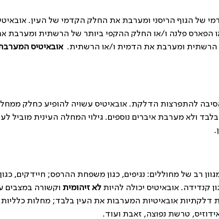
 של הגוף הריסני ומערבת את החלק הקדמי של העין. אובאיטי
או הפארס פלנה ו/או החלק ההקפי ביותר של הרשתית ומערבת א
 הרשתית ומערבת את הדמית ו/או הרשתית.
אובאיטיס המערבת
 הסיבה להתפרצות הדלקת. אובאיטיס עשויה להופיע כחלק ממחל
לבד ולא מערבת איברים נוספים. גילוי המחלה העינית מוביל לעי
.
וון רב של מחוללים: נגיפים, כגון משפחת ההרפס; חיידקים, כגון
ון קנדידה. אובאיטיס יכולה להיות
לא זיהומית
וקשורה במצבים עינִי
לות דלקתיות אובאיטיות המערבות את העין בלבד; מחלות כלליות 
ידוזיס, טרשת נפוצה, זאבת ועוד.