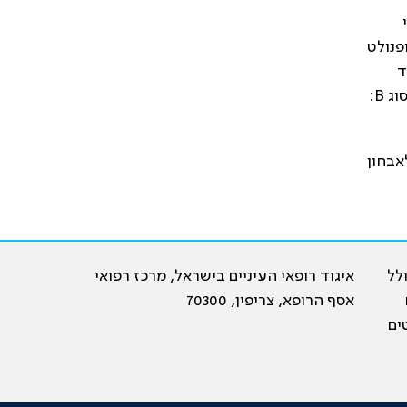
פנולט
ד
רכיבי התהליך הדלקתי, כגון נוגדי TNF אלפא: אינפליקסימב (רמיקייד), אדלימומב (הומירה); נוגדן ללימפוציטים מסוג B:
אבחון
19, וכיום כולל
איגוד רופאי העיניים בישראל, מרכז רפואי
ם
אסף הרופא, צריפין, 70300
ים