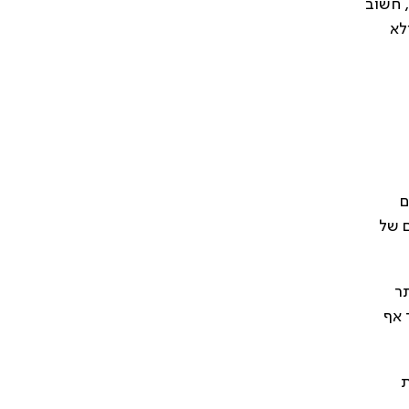
חוות פגיעה קשה בראייה הוא כשליש מחולי JIA, על כן, חשוב
ולא
ם
ם של
תר
 אף
ת