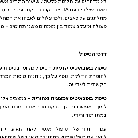
מאוד שילדים עם JIA ייבדקו בבדיקו
מתלוננים על כאבים, ולכן עלולים לאבחן את המח
פעולה ומעקב צמוד בין מומחים משני תחומים - מו
דרכי הטיפול
טיפול באובאיטיס קדמית
- טיפול מקומי בטיפות עי
לחומרת הדלקת. נוסף על כך, ניתנות טיפות המרחי
הקשתית לעדשה.
טיפול באובאיטיס אמצעית ואחורית
- במצבים אלו ה
לעין. האפשרויות הן הזרקת סטרואידים סביב העין 
במתן תוך ורידי.
עמוד התווך של הטיפול האנטי דלקתי הוא עדיין הט
לוואי, אם בשל שימוש במינון גבוה או בשל שימוש 