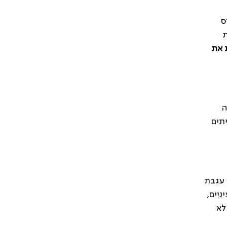
ס
ת
 את
ה
תים
 עגבת
ִּים,
לא