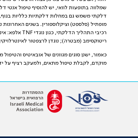
שמלווה בתופעות לוואי, יש להוסיף טיפול אנטי דל
דלקתי משמש גם במחלות דלקתיות כלליות בגוף, וכו
מופתיל (סלספט) וציקלוספורין. בשנים האחרונות נכ
ריטוקסימב (מבטרה); נוגדן לרצפטור לאינטרלויקין 6: טוסיליזומב (אקטמרה), אינטרפרון אלפא ועוד
כאמור, ישנן סוגים מגוונים של אובאיטיס והטיפול
מוקדם, לקבלת טיפול מתאים, ולמעקב רציף על ידי