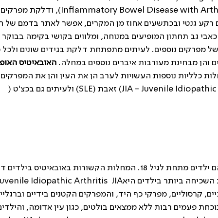
דלקת מפרקים המלווה מחלת מעי דלקתית (Inflammatory Bowel Disease with Arthritis), ודלקת מפרקים
React). למחלות אלו קיים רקע גנטי ובכתשעים אחוז מן המקרים, אפשר לאתר בדמם של
ות העיקריות הן כאבי גב תחתון המופיעים במנוחה, ומלווים בקושי בקימה בבוקר
של מפרקים נוספים. לעיתים מתפתחת דלקת בגידים שונים ולכל
 והן מבחינת מעורבות איברים נוספים במחלה.
האובאיטיס האופי
לות כלליות נוספות העשויות לערב הן את העין והן את המפרקים,
למשל מחלת מפרקים של גיל הילדות ,(JIA - Juvenile Idiopathic Arthritis) זאבת (SLE) ולעיתים גם בכצ'ט (
חמישה עד עשרה אחוזים מכלל חולי האובאיטיס הם ילדים מתחת לגיל 18. המחלות הקשורות באובאיטיס בי
 קרסוליים, מפרקי כף היד, והמפרקים הקטנים בידיים וברגליים
כחת פעמים רבות ללא ממצאים בולטים, כגון עין אדומה, והילדים