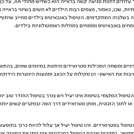
לא מדווחים על תלונות כלשהן. שיעור הילדים אשר עלולים ל
ת עיניים שגרתיות, שכן, כאמור, פעמים רבות הילדים לא חשים בשינוי בראייה 
לה בשלביה המתקדמים. הטיפול באובאיטיס בילדים מחייב שיתוף
מחים באובאיטיס ומומחים במחלות ראומטולוגיות בילדים.
ניים ומשחה המכילות סטרואידים וניתנות במינונים שונים, בהתא
בות את האישון- הן מקילות על הכאב ומונעות היווצרות הידוקי
טיפול המקומי בטיפות אינו יעיל ויש צורך בטיפול החודר טוב יו
או לתוך הזגוגית, ומתן סטרואידים דרך הפה ובמקרים קשים יותר
יפול בסטרואידים. זהו טיפול יעיל אך עלול להיות כרוך בתופעו
ממושך. במקרים שבהם הטיפול בפרדניזון אינו נותן את המענה או