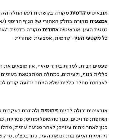
אובאיטיס
קדמית
מקורה בקשתית ו/או החלק הקדמי
אמצעית
מקורה בחלק האחורי של הגוף הריסני ו/
זגוגית העין. אובאיטיס
אחורית
מקורה בדמית ו/או
כל מקטעי העין
- קדמית, אמצעית ואחורית.
פעמים רבות, למרות בירור מקיף, אין מוצאים את
כללית בגוף, ולעיתים, כמחלה המתבטאת בעיניים ב
לאבחנת מחלה כללית שלא הייתה ידועה קודם לכן
אובאיטיס יכולה להיות
זיהומית
ולהיגרם בעקבות מג
ושחפת; פרזיטים, כגון טוקסופלזמוזיס; פטריות, כג
כגון לאחר ניתוח עיניים; לאחר פגיעה עינית; מח
זיהומיות המערבות גם את העין, כגון בכצ'ט, סרקוא