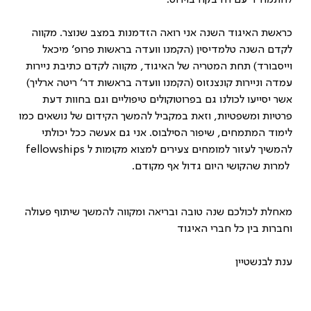
להתמודד עם הדבקה בוירוס.
כראשת האיגוד השנה אני רואה הזדמנות במצב שנוצר. מקווה
לקדם השנה טלמדיסין (הקמנו וועדה בראשות פרופ׳ מיכאל
וייסבורד) תחת המטריה של האיגוד, מקווה לקדם כתיבת ניירות
עמדה וניירות קונצנזוס (הקמנו וועדה בראשות דר׳ ריטה ארליך)
אשר יסייעו לכולנו גם בפרוטוקולים טיפוליים וגם בחוות דעת
פרטיות ומשפטיות, וזאת במקביל להמשך הקידום של נושאים כמו
לימוד המתמחים, שיפור הסילבוס. אני גם אעשה ככל יכולתי
להמשיך לעזור למומחים צעירים למצוא מקומות ל fellowships
למרות שהקושי היום גדול אף מקודם.
מאחלת לכולכם שנה טובה ובריאה ומקווה להמשך שיתוף פעולה
וחברות בין כל חברי האיגוד
ענת לבנשטיין