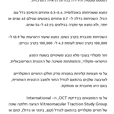
למטמורפופסיה ולירידה בחדות הראייה המרכזית.
נמצא ששכיחותו באוכלוסייה 0.3-0.4 אחוזים והסיכון גדל עם
הגיל. השכיחות גדלה ל- 0.7 אחוזים באנשים שגילם 45 שנים או
יותר, ולא נמצא אף מקרה בגילאים בין 43 ל-54 שנים.
השכיחות מוגברת בקרב נשים. נמצא שיעור היארעות של 10.9 ל-
100,000 בקרב נשים לעומת 4.3 ל- 100,000 בקרב גברים.
חור מקולרי בעובי מלא נובע משינויים בשטח המגע
הויטראו-מקולרי, והתפתחות משיכה של הזגוגית הפריפובאלית.
על פי תצפיות קליניות במנורת סדק חולקו החורים המקולריים
לארבעה שלבים בהתאם לגודל החור ולמצב הזגוגית האחורית,
באם היא מחוברת או מנותקת.
על פי הממצאים בבדיקת
OCT
, ה-
International
Vitreomacular Traction Study Group
הציעה חלוקה שונה
של חורים מקולריים בהתאם לגודל (קטן, בינוני או גדול), קיום או