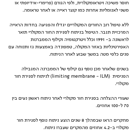
חוסר משיכה ויטראומקולרית, ולפי הגורם (פרימרי-אידיופתי או
משני לאנומליות אחרות כמו קוצר ראייה או לאחר טראומה.
ללא טיפול רוב החורים המקולריים יגדלו והפגיעה בחדות הראייה
המרכזית תגבר. הטיפול בניתוח לסגירת החור המקולרי תואר
לראשונה ב- 1991 וכלל ויטרקטומיה וקילוף הממברנות
האפירטינליות באזור המקולה, טמפונדה באמצעות גז ותנוחה עם
פנים כלפי מטה במשך שבוע לאחר הניתוח.
בשנים שלאחר מכן נוסף גם קילוף של הממברנה המגבילה
הפנימית
limiting membrane - ILM)
) לניתוח לסגירת חור
מקולרי.
שעורי ההצלחה בסגירת חור מקולרי לאחר ניתוח ראשון נעים בין
70 ל-100 אחוזים.
מחקרים הראו שבמהלך 8 שנים הוצע ניתוח נוסף לסגירת חור
מקולרי ב-4.2 אחוזים מהמקרים שעברו ניתוח.