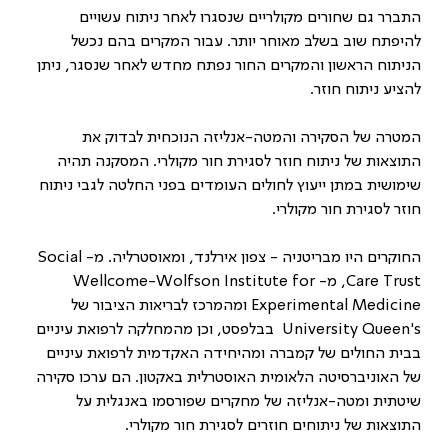
התברר גם שחורים מקולריים שנסגרו לאחר ניתוח עשויים
להיפתח שוב בשלב מאוחר יותר. עבור המקרים בהם נכשל
הניתוח הראשון והמקרים החור נפתח מחדש לאחר שנסגר, ניתן
להציע ניתוח חוזר.
המטרה של הסקירה והמטה-אנליזה הנוכחית לבדוק את
התוצאות של ניתוח חוזר לסגירת חור מקולרי. המסקנה תהיה
שימושית במתן ייעוץ לחולים העומדים בפני החלטה לגבי ניתוח
חוזר לסגירת חור מקולרי.
החוקרים היו מבריטניה - צפון אירלנד, ומאוסטרליה. מ-
Social
Care Trust
, מ-
Wellcome-Wolfson Institute for
Experimental Medicine
ומהמרכז לבריאות הציבור של
Queen's
University
בבלפסט, וכן מהמחלקה לרפואת עיניים
בבית החולים של קמברה ומהיחידה האקדמית לרפואת עיניים
של האוניברסיטה הלאומית האוסטרלית באקטון. הם ערכו סקירה
שיטתית ומטה-אנליזה של מחקרים שפורסמו באנגלית על
התוצאות של ניתוחים חוזרים לסגירת חור מקולרי.