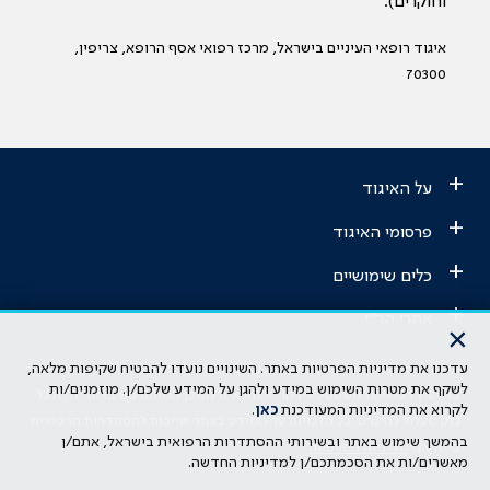
וחוקרים).
איגוד רופאי העיניים בישראל, מרכז רפואי אסף הרופא, צריפין,
70300
+
על האיגוד
+
פרסומי האיגוד
+
כלים שימושיים
+
אתרי הר"י
×
עדכנו את מדיניות הפרטיות באתר. השינויים נועדו להבטיח שקיפות מלאה,
הבהרה משפטית: כל נושא המופיע באתר זה נועד להשכלה בלבד ואין לראות
לשקף את מטרות השימוש במידע ולהגן על המידע שלכם/ן. מוזמנים/ות
בו ייעוץ רפואי או משפטי. אין הר"י אחראית לתוכן המתפרסם באתר זה ולכל
לקרוא את המדיניות המעודכנת
כאן
.
נזק שעלול להיגרם. כל הזכויות על המידע באתר שייכות להסתדרות הרפואית
בהמשך שימוש באתר ובשירותי ההסתדרות הרפואית בישראל, אתם/ן
בישראל.
מדיניות הפרטיות
מאשרים/ות את הסכמתכם/ן למדיניות החדשה.